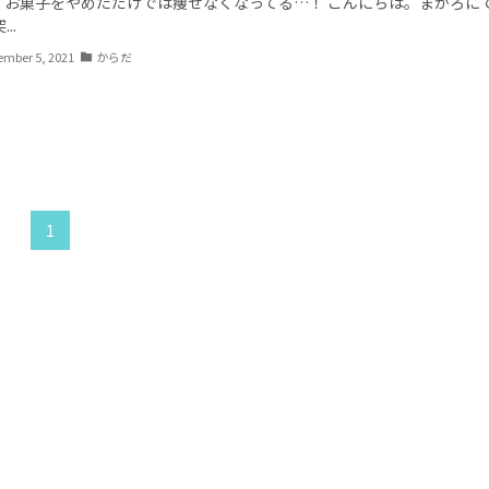
？お菓子をやめただけでは痩せなくなってる…！ こんにちは。まかろに
..
ember 5, 2021
からだ
1