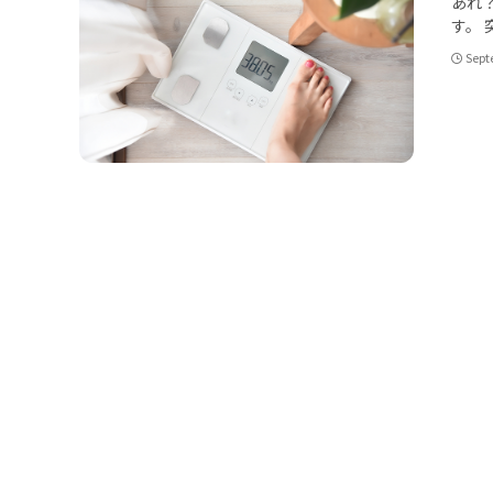
あれ
す。 突.
Sept