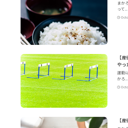
まか
って...
Octo
【産
やっ
運動
かろ...
Octo
【産