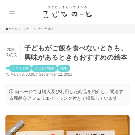
ホーム
こそだて
イヤイヤ期
子どもがご飯を食べないときも、
2020
3/03
興味があるときもおすすめの絵本
イヤイヤ期
子どもの食事
絵本
March 3, 2020
September 12, 2021
当ページでは購入及び利用した商品を紹介し、関連す
る商品をアフェリエイトリンク付きで掲載しています。