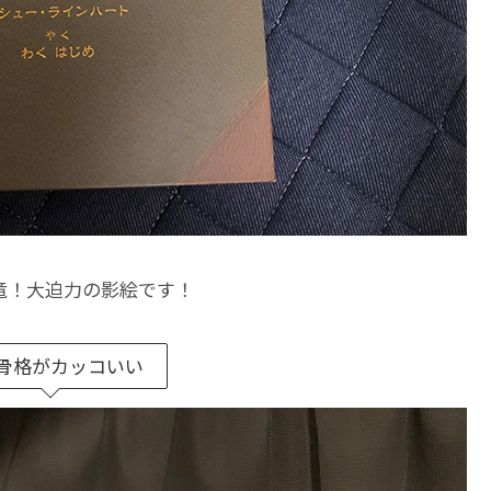
竜！大迫力の影絵です！
骨格がカッコいい