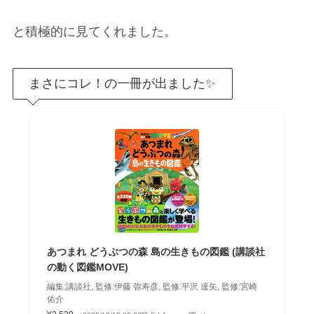
と積極的に見てくれました。
まさにコレ！の一冊が出ました✨
あつまれ どうぶつの森 島の生きもの図鑑 (講談社
の動く図鑑MOVE)
編集:講談社, 監修:伊藤 弥寿彦, 監修:平沢 達矢, 監修:宮崎
佑介