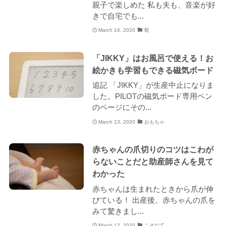
親子で楽しめた 私も夫も、音楽が好
きで自宅でも...
March 14, 2020
歌
「JIKKY」はお風呂で使える！お
絵かきも学習もできる磁気ボード
追記 「JIKKY」が生産中止になりま
した。PILOTの磁気ボード専用ペン
のページにその...
March 13, 2020
おもちゃ
赤ちゃんの爪切りのコツはこわが
らないことだと助産師さんを見て
わかった
赤ちゃんは生まれたときから爪が伸
びている！ 出産後、赤ちゃんの爪を
みて驚きまし...
March 12, 2020
こそだて