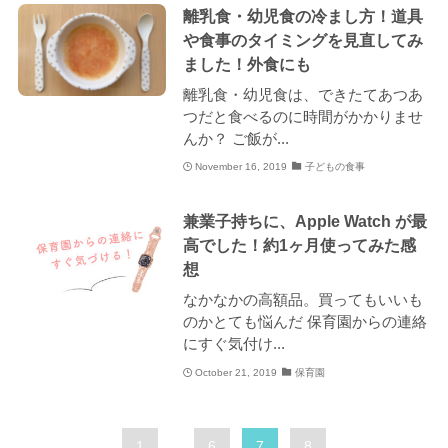
離乳食・幼児食の冷まし方！道具
や食事のタイミングを見直してみ
ました！外食にも
離乳食・幼児食は、できたてあつあ
つだと食べるのに時間がかかりませ
んか？ ご飯が...
November 16, 2019
子どもの食事
兼業子持ちに、Apple Watch が最
高でした！約1ヶ月使ってみた感
想
なかなかの高額品。買ってもいいも
のかとても悩んだ 保育園からの連絡
にすぐ気付け...
October 21, 2019
保育園
1
...
6
7
8