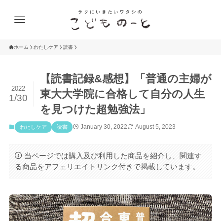
ホーム
わたしケア
読書
【読書記録&感想】「普通の主婦が
2022
東大大学院に合格して自分の人生
1/30
を見つけた超勉強法」
January 30, 2022
August 5, 2023
わたしケア
読書
当ページでは購入及び利用した商品を紹介し、関連す
る商品をアフェリエイトリンク付きで掲載しています。